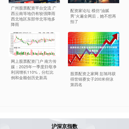
广州股票配资平台交流 广
配资家论坛 模仿“油腻
西云南等地仍有较强降雨
男”火遍全网后，她不想再
西北地区东部华北等地多
拍了
降雨
网上股票配资门户 南方传
媒：2025年一季度归母净
利润增长110%，分红比
股票配资之家网 彭旭玮获
例和金额创历史新高
得世锦赛女子200米仰泳
第四名
沪深京指数