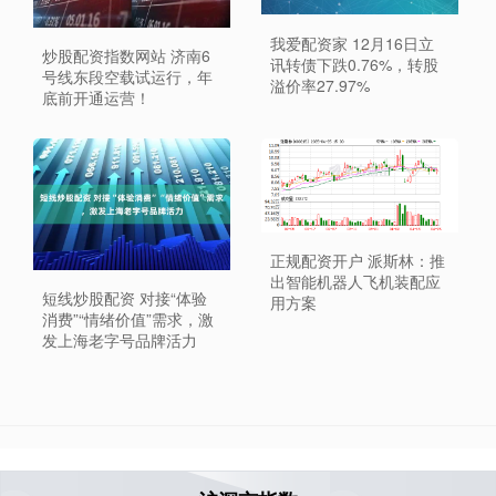
我爱配资家 12月16日立
炒股配资指数网站 济南6
讯转债下跌0.76%，转股
号线东段空载试运行，年
溢价率27.97%
底前开通运营！
正规配资开户 派斯林：推
出智能机器人飞机装配应
短线炒股配资 对接“体验
用方案
消费”“情绪价值”需求，激
发上海老字号品牌活力