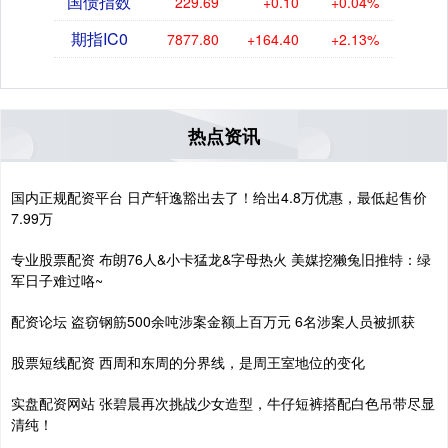
国债指数
229.69
+0.10
+0.04%
期指IC0
7877.80
+164.40
+2.13%
热点资讯
国内正规配资平台 日产轩逸豁出去了！给出4.8万优惠，最低起售价
7.99万
专业股票配资 布朗76人&小卡猛龙&字母热火 美媒挖獭兔旧推特：绿
军日子难过咯~
配资论坛 盗窃钢筋500余吨涉案金额上百万元 6名涉案人员被抓获
股票短线配资 西周和东周的分界线，是周王室地位的变化
实盘配资网站 张碧晨再次挑战少女造型，牛仔短裤搭配白色吊带尽显
清纯！