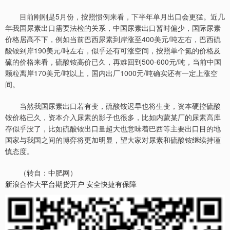
目前刚刚是5月份，按照惯例来看，下半年单月出口会更猛。近几
年我国尿素出口需要法检的关系，中国尿素出口暂时偏少，国际尿素
价格居高不下，例如当前巴西尿素到岸涨至400美元/吨左右，巴西硫
酸铵到岸190美元/吨左右，似乎还有可涨空间，按照单个氮的价格及
硫的价格来看，硫酸铵高价已久，再难回到500-600元/吨，当前中国
颗粒离岸170美元/吨以上，国内出厂1000元/吨确实还有一定上涨空
间。
当然我国尿素出口若有变，硫酸铵迟早也将生变，资本硬控硫酸
铵价格已久，资本介入尿素的影子也很多，比如内蒙某厂的尿素高库
存似乎没了，比如硫酸铵出口量超大也意味着巴西等主要出口目的地
国家与我国之间的博弈将更加明显，望大家对尿素和硫酸铵继续持谨
慎态度。
（转自：中肥网）
新浪合作大平台期货开户 安全快捷有保障