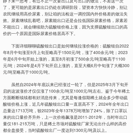
静下来一思考，有过不止一次要出口及可出口的做法，不差这一次
了，更可能的是尿素出口仍处在调研阶段，望资本方快快冷静，别让
农民继续用高价尿素，别让咱的法检这一调控国内外价格差的做法失
效。尿素继续乱着吧，尿素能出口还是会拉低国际尿素价格，尿素若
不能出口，就会继续助力硫酸铵价格上涨，因为支撑硫酸铵出口的高
价的一个原因是国际尿素价格居高不下。
下面详细聊聊硫酸铵出口是如何继续拉涨价格的：硫酸铵自2022
年8月中旬涨至9月上旬至略高于1500元/吨，涨了400余元/吨；2023
年是6月中旬开始上涨的，直至8月初涨了500余元/吨至略高于1100
元/吨；2024年是4月下旬开启上涨的，直至大概6月中旬涨了大概300
元/吨至略高于1000元/吨。
虽然自2024年年底以来已经涨过一轮了，但是2025年3月下旬开
启的这波涨价才仅仅涨了100余元/吨至1000元/吨左右。鉴于今年稀土
方面断断续续都有好消息传来，尤其是每逢假期稀土就会多少带动硫
酸铵价格上涨，近几年硫酸铵出口量一直居高不下，2024年全年出口
总量达1713万吨，较2023年全年1378万吨增加了24%，除了口罩以
来的出口量价齐升外，上一次价格飙涨是2011-2012年，当时年出口
量仅181-215万吨，只是稀土市场对硫酸铵厂家无论出什么样的高价
都全盘接受，当时硫酸铵出厂一度达到1300元/吨及以上。